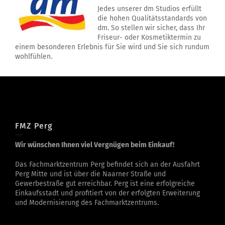
Jedes unserer dm Studios erfüllt
die hohen Qualitätsstandards von
dm. So stellen wir sicher, dass Ihr
Friseur- oder Kosmetiktermin zu
einem besonderen Erlebnis für Sie wird und Sie sich rundum
wohlfühlen.
FMZ Perg
Wir wünschen Ihnen viel Vergnügen beim Einkauf!
Das Fachmarktzentrum Perg befindet sich an der Ausfahrt
Perg Mitte und ist über die Naarner Straße und
Gewerbestraße gut erreichbar. Perg ist eine erfolgreiche
Einkaufsstadt und profitiert von der erfolgten Erweiterung
und Modernisierung des Fachmarktzentrums.