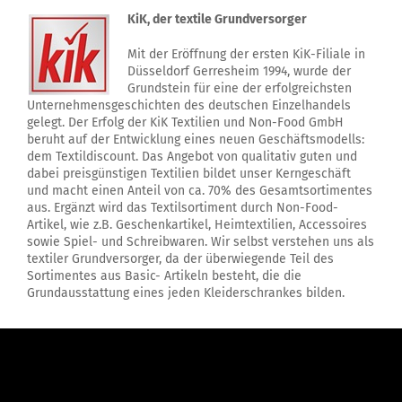
KiK, der textile Grundversorger
Mit der Eröffnung der ersten KiK-Filiale in
Düsseldorf Gerresheim 1994, wurde der
Grundstein für eine der erfolgreichsten
Unternehmensgeschichten des deutschen Einzelhandels
gelegt. Der Erfolg der KiK Textilien und Non-Food GmbH
beruht auf der Entwicklung eines neuen Geschäftsmodells:
dem Textildiscount. Das Angebot von qualitativ guten und
dabei preisgünstigen Textilien bildet unser Kerngeschäft
und macht einen Anteil von ca. 70% des Gesamtsortimentes
aus. Ergänzt wird das Textilsortiment durch Non-Food-
Artikel, wie z.B. Geschenkartikel, Heimtextilien, Accessoires
sowie Spiel- und Schreibwaren. Wir selbst verstehen uns als
textiler Grundversorger, da der überwiegende Teil des
Sortimentes aus Basic- Artikeln besteht, die die
Grundausstattung eines jeden Kleiderschrankes bilden.