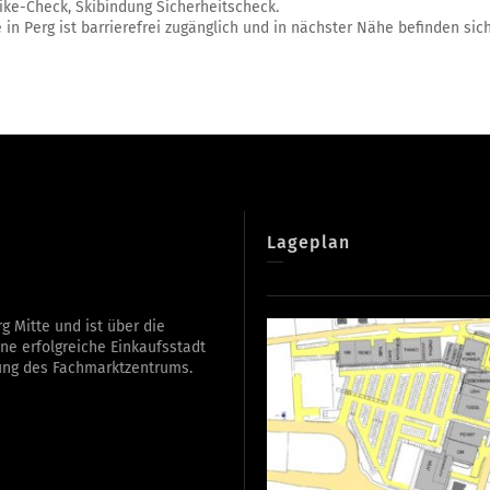
ike-Check, Skibindung Sicherheitscheck.
 in Perg ist barrierefrei zugänglich und in nächster Nähe befinden sich
Lageplan
g Mitte und ist über die
ne erfolgreiche Einkaufsstadt
rung des Fachmarktzentrums.