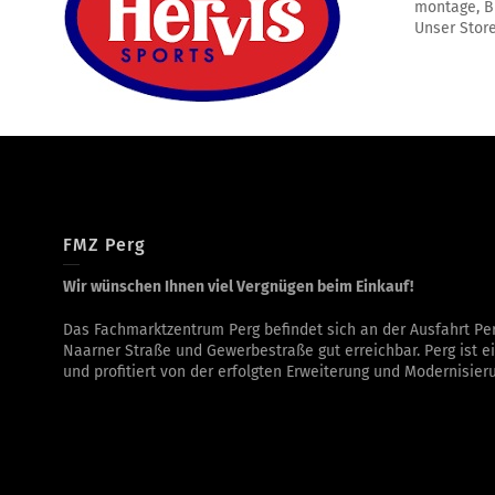
montage, B
Unser Store
FMZ Perg
Wir wünschen Ihnen viel Vergnügen beim Einkauf!
Das Fachmarktzentrum Perg befindet sich an der Ausfahrt Per
Naarner Straße und Gewerbestraße gut erreichbar. Perg ist ei
und profitiert von der erfolgten Erweiterung und Modernisie